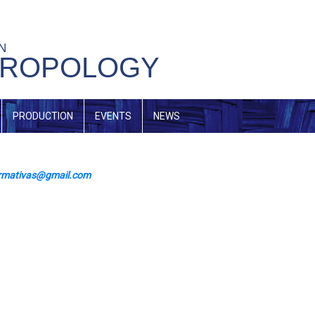
IN
HROPOLOGY
PRODUCTION
EVENTS
NEWS
rmat
ivas@gmail.com