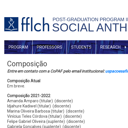
Skip
to
POST-GRADUATION PROGRAM 
main
SOCIAL ANT
content
MENU
PROGRAM
PROFESSORS
STUDENTS
RESEARCH
GERAL
Composição
Entre em contato com a CoPAF pelo email institucional:
uspacoesafi
Composição Atual
Em breve.
Composição 2021-2022
Amanda Amparo (titular) (discente)
Idjahure Kadiwel (titular) (discente)
Marina Oliveira Barbosa (titular) (discente)
Vinícius Teles Córdova (titular) (discente)
Felipe Gabriel Oliveira (suplente) (discente)
Gabriela Gonçalves (suplente) (discente)