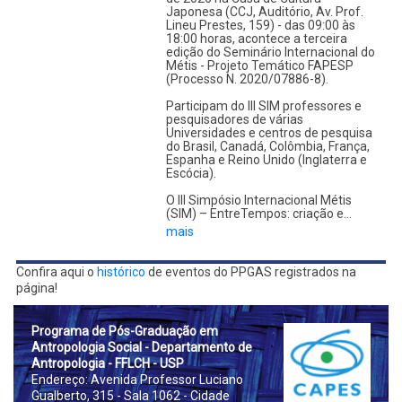
Japonesa (CCJ, Auditório, Av. Prof.
Lineu Prestes, 159) - das 09:00 às
18:00 horas, acontece a terceira
edição do Seminário Internacional do
Métis - Projeto Temático FAPESP
(Processo N. 2020/07886-8).
Participam do III SIM professores e
pesquisadores de várias
Universidades e centros de pesquisa
do Brasil, Canadá, Colômbia, França,
Espanha e Reino Unido (Inglaterra e
Escócia).
O III Simpósio Internacional Métis
(SIM) – EntreTempos: criação e…
mais
Confira aqui o
histórico
de eventos do PPGAS registrados na
página!
Prog
rama de Pós-Graduação em
Antropologia Social - Departamento de
Antropologia - FFLCH - USP
Endereço: Avenida Professor Luciano
Gualberto, 315 - Sala 1062 - Cidade