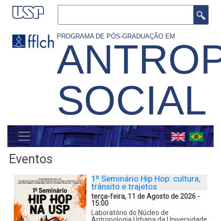
Pular
Buscar
para
o
PROGRAMA DE PÓS-GRADUAÇÃO EM
ANTROP
conteúdo
principal
SOCIAL
MENU
GERAL
Eventos
1º Seminário Hip Hop: cultura,
trânsito e trajetos
terça-feira, 11 de Agosto de 2026 -
15:00
Laboratório do Núcleo de
Antropologia Urbana da Universidade