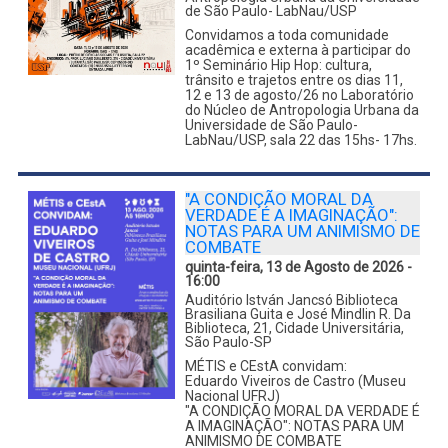
de São Paulo- LabNau/USP
Convidamos a toda comunidade
acadêmica e externa à participar do
1º Seminário Hip Hop: cultura,
trânsito e trajetos entre os dias 11,
12 e 13 de agosto/26 no Laboratório
do Núcleo de Antropologia Urbana da
Universidade de São Paulo-
LabNau/USP, sala 22 das 15hs- 17hs.
"A CONDIÇÃO MORAL DA
VERDADE É A IMAGINAÇÃO":
NOTAS PARA UM ANIMISMO DE
COMBATE
quinta-feira, 13 de Agosto de 2026 -
16:00
Auditório István Jancsó Biblioteca
Brasiliana Guita e José Mindlin R. Da
Biblioteca, 21, Cidade Universitária,
São Paulo-SP
MÉTIS e CEstA convidam:
Eduardo Viveiros de Castro (Museu
Nacional UFRJ)
"A CONDIÇÃO MORAL DA VERDADE É
A IMAGINAÇÃO": NOTAS PARA UM
ANIMISMO DE COMBATE