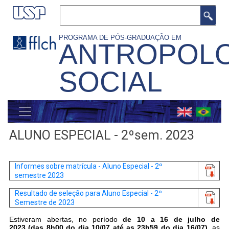
Pular
Buscar
para
o
PROGRAMA DE PÓS-GRADUAÇÃO EM
ANTROPOLO
conteúdo
principal
SOCIAL
MENU
GERAL
ALUNO ESPECIAL - 2ºsem. 2023
Informes sobre matrícula - Aluno Especial - 2º
semestre 2023
Resultado de seleção para Aluno Especial - 2º
Semestre de 2023
Estiveram abertas, no período 
de 10 a 16 de julho de 
2023 (das 8h00 do dia 10/07 até as 23h59 do dia 16/07),
 as 