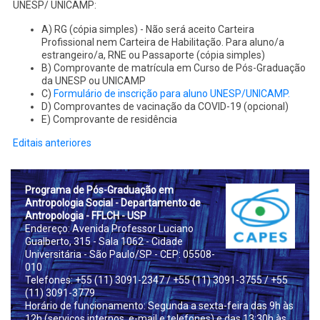
UNESP/ UNICAMP:
A) RG (cópia simples) - Não será aceito Carteira
Profissional nem Carteira de Habilitação. Para aluno/a
estrangeiro/a, RNE ou Passaporte (cópia simples)
B) Comprovante de matrícula em Curso de Pós-Graduação
da UNESP ou UNICAMP
C)
Formulário de inscrição para aluno UNESP/UNICAMP.
D) Comprovantes de vacinação da COVID-19 (opcional)
E) Comprovante de residência
Editais anteriores
Prog
rama de Pós-Graduação em
Antropologia Social - Departamento de
Antropologia - FFLCH - USP
Endereço: Avenida Professor Luciano
Gualberto, 315 - Sala 1062 - Cidade
Universitária - São Paulo/SP - CEP: 05508-
010
Telefones: +55 (11) 3091-2347
/ +55 (11) 3091-3755
/ +55
(11) 3091-3779
Horário de funcionamento: Segunda a sexta-feira das 9h às
12h (serviços internos, e-mail e telefones) e das 13:30h às