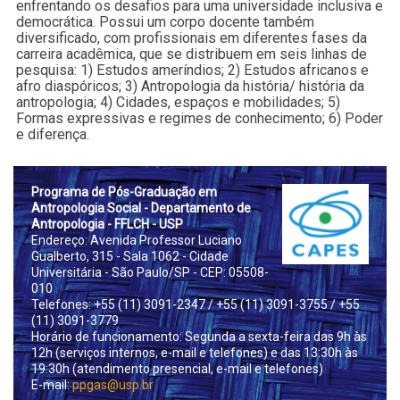
enfrentando os desafios para uma universidade inclusiva e
democrática. Possui um corpo docente também
diversificado, com profissionais em diferentes fases da
carreira acadêmica, que se distribuem em seis linhas de
pesquisa: 1) Estudos ameríndios; 2) Estudos africanos e
afro diaspóricos; 3) Antropologia da história/ história da
antropologia; 4) Cidades, espaços e mobilidades; 5)
Formas expressivas e regimes de conhecimento; 6) Poder
e diferença.
Prog
rama de Pós-Graduação em
Antropologia Social - Departamento de
Antropologia - FFLCH - USP
Endereço: Avenida Professor Luciano
Gualberto, 315 - Sala 1062 - Cidade
Universitária - São Paulo/SP - CEP: 05508-
010
Telefones: +55 (11) 3091-2347
/ +55 (11) 3091-3755
/ +55
(11) 3091-3779
Horário de funcionamento: Segunda a sexta-feira das 9h às
12h (serviços internos, e-mail e telefones) e das 13:30h às
19:30h (atendimento presencial, e-mail e telefones)
E-mail:
ppgas@usp.br