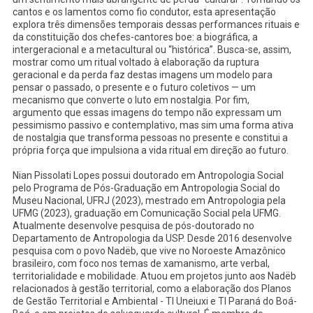
cantos e os lamentos como fio condutor, esta apresentação
explora três dimensões temporais dessas performances rituais e
da constituição dos chefes-cantores boe: a biográfica, a
intergeracional e a metacultural ou “histórica”. Busca-se, assim,
mostrar como um ritual voltado à elaboração da ruptura
geracional e da perda faz destas imagens um modelo para
pensar o passado, o presente e o futuro coletivos — um
mecanismo que converte o luto em nostalgia. Por fim,
argumento que essas imagens do tempo não expressam um
pessimismo passivo e contemplativo, mas sim uma forma ativa
de nostalgia que transforma pessoas no presente e constitui a
própria força que impulsiona a vida ritual em direção ao futuro.
Nian Pissolati Lopes possui doutorado em Antropologia Social
pelo Programa de Pós-Graduação em Antropologia Social do
Museu Nacional, UFRJ (2023), mestrado em Antropologia pela
UFMG (2023), graduação em Comunicação Social pela UFMG.
Atualmente desenvolve pesquisa de pós-doutorado no
Departamento de Antropologia da USP. Desde 2016 desenvolve
pesquisa com o povo Nadëb, que vive no Noroeste Amazônico
brasileiro, com foco nos temas de xamanismo, arte verbal,
territorialidade e mobilidade. Atuou em projetos junto aos Nadëb
relacionados à gestão territorial, como a elaboração dos Planos
de Gestão Territorial e Ambiental - TI Uneiuxi e TI Paraná do Boá-