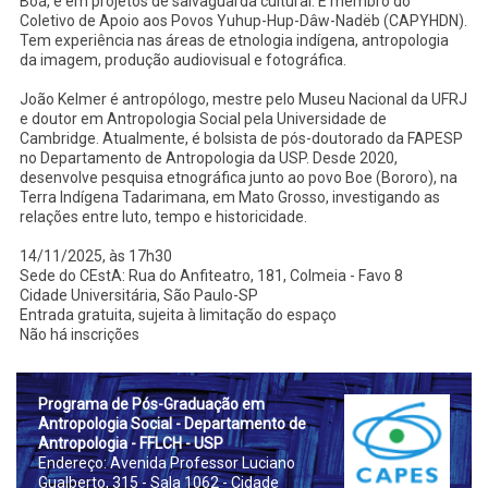
Boá, e em projetos de salvaguarda cultural. É membro do
Coletivo de Apoio aos Povos Yuhup-Hup-Dâw-Nadëb (CAPYHDN).
Tem experiência nas áreas de etnologia indígena, antropologia
da imagem, produção audiovisual e fotográfica.
João Kelmer é antropólogo, mestre pelo Museu Nacional da UFRJ
e doutor em Antropologia Social pela Universidade de
Cambridge. Atualmente, é bolsista de pós-doutorado da FAPESP
no Departamento de Antropologia da USP. Desde 2020,
desenvolve pesquisa etnográfica junto ao povo Boe (Bororo), na
Terra Indígena Tadarimana, em Mato Grosso, investigando as
relações entre luto, tempo e historicidade.
14/11/2025, às 17h30
Sede do CEstA: Rua do Anfiteatro, 181, Colmeia - Favo 8
Cidade Universitária, São Paulo-SP
Entrada gratuita, sujeita à limitação do espaço
Não há inscrições
Prog
rama de Pós-Graduação em
Antropologia Social - Departamento de
Antropologia - FFLCH - USP
Endereço: Avenida Professor Luciano
Gualberto, 315 - Sala 1062 - Cidade