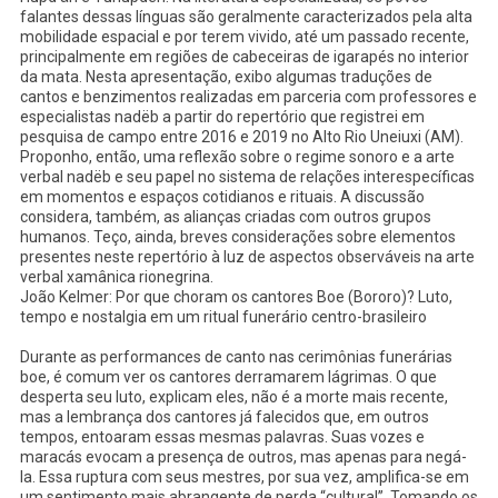
falantes dessas línguas são geralmente caracterizados pela alta
mobilidade espacial e por terem vivido, até um passado recente,
principalmente em regiões de cabeceiras de igarapés no interior
da mata. Nesta apresentação, exibo algumas traduções de
cantos e benzimentos realizadas em parceria com professores e
especialistas nadëb a partir do repertório que registrei em
pesquisa de campo entre 2016 e 2019 no Alto Rio Uneiuxi (AM).
Proponho, então, uma reflexão sobre o regime sonoro e a arte
verbal nadëb e seu papel no sistema de relações interespecíficas
em momentos e espaços cotidianos e rituais. A discussão
considera, também, as alianças criadas com outros grupos
humanos. Teço, ainda, breves considerações sobre elementos
presentes neste repertório à luz de aspectos observáveis na arte
verbal xamânica rionegrina.
João Kelmer: Por que choram os cantores Boe (Bororo)? Luto,
tempo e nostalgia em um ritual funerário centro-brasileiro
Durante as performances de canto nas cerimônias funerárias
boe, é comum ver os cantores derramarem lágrimas. O que
desperta seu luto, explicam eles, não é a morte mais recente,
mas a lembrança dos cantores já falecidos que, em outros
tempos, entoaram essas mesmas palavras. Suas vozes e
maracás evocam a presença de outros, mas apenas para negá-
la. Essa ruptura com seus mestres, por sua vez, amplifica-se em
um sentimento mais abrangente de perda “cultural”. Tomando os