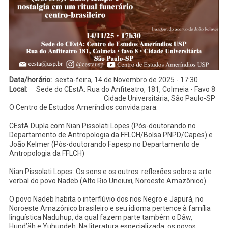
Data/horário
sexta-feira, 14 de Novembro de 2025 - 17:30
Local
Sede do CEstA: Rua do Anfiteatro, 181, Colmeia - Favo 8
Cidade Universitária, São Paulo-SP
O Centro de Estudos Ameríndios convida para:
CEstA Dupla com Nian Pissolati Lopes (Pós-doutorando no
Departamento de Antropologia da FFLCH/Bolsa PNPD/Capes) e
João Kelmer (Pós-doutorando Fapesp no Departamento de
Antropologia da FFLCH)
Nian Pissolati Lopes: Os sons e os outros: reflexões sobre a arte
verbal do povo Nadëb (Alto Rio Uneiuxi, Noroeste Amazônico)
O povo Nadëb habita o interflúvio dos rios Negro e Japurá, no
Noroeste Amazônico brasileiro e seu idioma pertence à família
linguística Naduhup, da qual fazem parte também o Dâw,
Hupd’äh e Yuhupdeh. Na literatura especializada, os povos