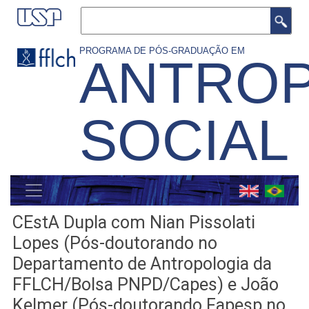
Pular
Buscar
para
o
PROGRAMA DE PÓS-GRADUAÇÃO EM
ANTROP
conteúdo
principal
SOCIAL
MENU
GERAL
CEstA Dupla com Nian Pissolati
Lopes (Pós-doutorando no
Departamento de Antropologia da
FFLCH/Bolsa PNPD/Capes) e João
Kelmer (Pós-doutorando Fapesp no