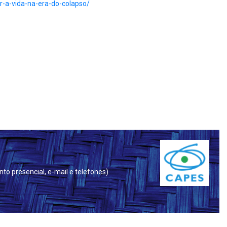
r-a-vida-na-era-do-
colapso/
to presencial, e-mail e telefones)