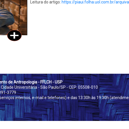
Leitura do artigo:
https://piaui.folha.uol.com.
br/arquiva
nto de Antropologia - FFLCH - USP
 Cidade Universitária - São Paulo/SP - CEP: 05508-010
3091-3779
erviços internos, e-mail e telefones) e das 13:30h às 19:30h (atendimen