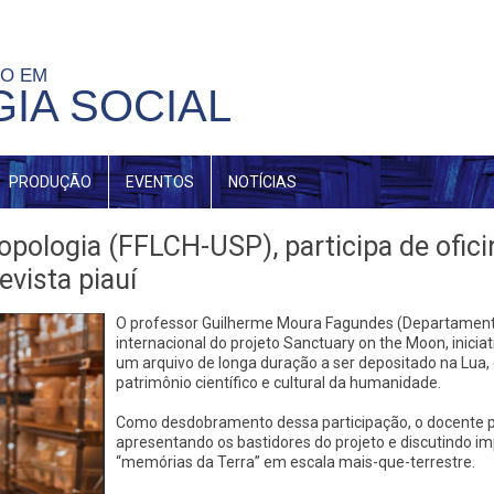
ÃO EM
IA SOCIAL
PRODUÇÃO
EVENTOS
NOTÍCIAS
pologia (FFLCH-USP), participa de ofici
vista piauí
O professor Guilherme Moura Fagundes (Departamento
internacional do projeto Sanctuary on the Moon, inici
um arquivo de longa duração a ser depositado na Lua,
patrimônio científico e cultural da humanidade.
Como desdobramento dessa participação, o docente publ
apresentando os bastidores do projeto e discutindo im
“memórias da Terra” em escala mais-que-terrestre.