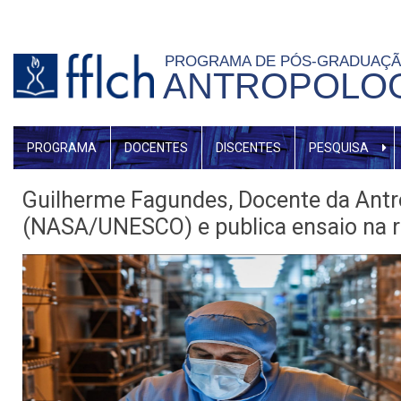
Pular
para
PROGRAMA DE PÓS-GRADUAÇ
o
ANTROPOLOG
conteúdo
principal
MENU
PROGRAMA
DOCENTES
DISCENTES
PESQUISA
GERAL
Guilherme Fagundes, Docente da Antro
(NASA/UNESCO) e publica ensaio na re