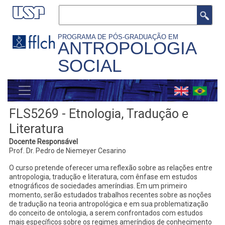
Pular
Buscar
para
o
PROGRAMA DE PÓS-GRADUAÇÃO EM
ANTROPOLOGIA
conteúdo
SOCIAL
principal
MENU
GERAL
FLS5269 - Etnologia, Tradução e
Literatura
Docente Responsável
Prof. Dr. Pedro de Niemeyer Cesarino
O curso pretende oferecer uma reflexão sobre as relações entre
antropologia, tradução e literatura, com ênfase em estudos
etnográficos de sociedades ameríndias. Em um primeiro
momento, serão estudados trabalhos recentes sobre as noções
de tradução na teoria antropológica e em sua problematização
do conceito de ontologia, a serem confrontados com estudos
mais específicos sobre os regimes ameríndios de conhecimento