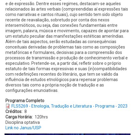
e de expressão. Dentre esses regimes, destacam-se aqueles
relacionados às artes verbais (compreendidas aí expressões tais
como narrativas e cantos rituais), cujo sentido tem sido objeto
recente de reavaliação, sobretudo por conta dos nexos
intersemióticos, ou seja, das conexões fundamentais entre
imagem, palavra, música e movimento, capazes de apontar para
um estatuto peculiar das manifestações estéticas ameríndias.
Além de tais aspectos, serão estudadas as consequências
conceituais derivadas de problemas tais como as composições
metafóricas e formulares, decisivas para a compreensão dos
processos de transmissão e produção de conhecimento verbal e
especulativo. Pretende-se, a partir daí, refletir sobre o próprio
estatuto de tais formas expressivas e suas (in)compatibilidades
com redefinições recentes do literário, que tem se valido da
influência de estudos etnológicos para repensar problemas
diversos tais como a própria noção de tradução e as
configurações enunciativas.
Programa Completo
FLS5269 - Etnologia, Tradução e Literatura - Programa - 2023
Créditos
8
Carga Horária
120hrs
Disciplina optativa
Link no Janus/USP