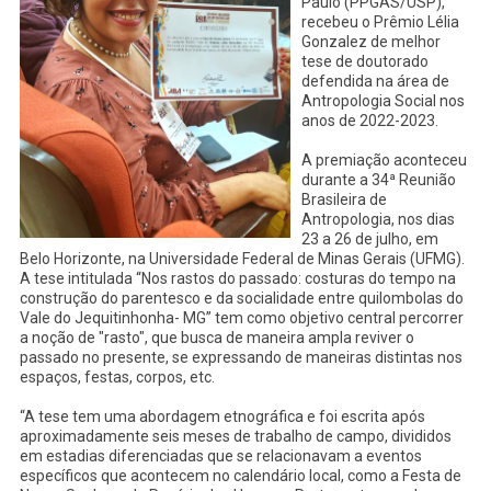
Paulo (PPGAS/USP),
recebeu o Prêmio Lélia
Gonzalez de melhor
tese de doutorado
defendida na área de
Antropologia Social nos
anos de 2022-2023.
A premiação aconteceu
durante a 34ª Reunião
Brasileira de
Antropologia, nos dias
23 a 26 de julho, em
Belo Horizonte, na Universidade Federal de Minas Gerais (UFMG).
A tese intitulada “Nos rastos do passado: costuras do tempo na
construção do parentesco e da socialidade entre quilombolas do
Vale do Jequitinhonha- MG” tem como objetivo central percorrer
a noção de "rasto", que busca de maneira ampla reviver o
passado no presente, se expressando de maneiras distintas nos
espaços, festas, corpos, etc.
“A tese tem uma abordagem etnográfica e foi escrita após
aproximadamente seis meses de trabalho de campo, divididos
em estadias diferenciadas que se relacionavam a eventos
específicos que acontecem no calendário local, como a Festa de