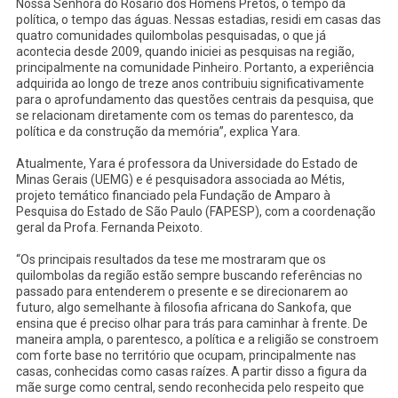
Nossa Senhora do Rosário dos Homens Pretos, o tempo da
política, o tempo das águas. Nessas estadias, residi em casas das
quatro comunidades quilombolas pesquisadas, o que já
acontecia desde 2009, quando iniciei as pesquisas na região,
principalmente na comunidade Pinheiro. Portanto, a experiência
adquirida ao longo de treze anos contribuiu significativamente
para o aprofundamento das questões centrais da pesquisa, que
se relacionam diretamente com os temas do parentesco, da
política e da construção da memória”, explica Yara.
Atualmente, Yara é professora da Universidade do Estado de
Minas Gerais (UEMG) e é pesquisadora associada ao Métis,
projeto temático financiado pela Fundação de Amparo à
Pesquisa do Estado de São Paulo (FAPESP), com a coordenação
geral da Profa. Fernanda Peixoto.
“Os principais resultados da tese me mostraram que os
quilombolas da região estão sempre buscando referências no
passado para entenderem o presente e se direcionarem ao
futuro, algo semelhante à filosofia africana do Sankofa, que
ensina que é preciso olhar para trás para caminhar à frente. De
maneira ampla, o parentesco, a política e a religião se constroem
com forte base no território que ocupam, principalmente nas
casas, conhecidas como casas raízes. A partir disso a figura da
mãe surge como central, sendo reconhecida pelo respeito que