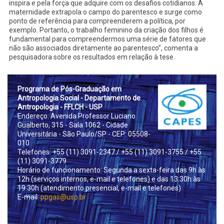
inspira e pela força que adquire com os desafios cotidianos. A
maternidade extrapola o campo do parentesco e surge como
ponto de referência para compreenderem a política, por
exemplo. Portanto, o trabalho feminino da criação dos filhos é
fundamental para compreendermos uma série de fatores que
não são associados diretamente ao parentesco”, comenta a
pesquisadora sobre os resultados em relação à tese.
Prog
rama de Pós-Graduação em
Antropologia Social - Departamento de
Antropologia - FFLCH - USP
Endereço: Avenida Professor Luciano
Gualberto, 315 - Sala 1062 - Cidade
Universitária - São Paulo/SP - CEP: 05508-
010
Telefones: +55 (11) 3091-2347
/ +55 (11) 3091-3755
/ +55
(11) 3091-3779
Horário de funcionamento: Segunda a sexta-feira das 9h às
12h (serviços internos, e-mail e telefones) e das 13:30h às
19:30h (atendimento presencial, e-mail e telefones)
E-mail:
ppgas@usp.br