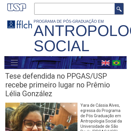
Pular
Buscar
para
o
PROGRAMA DE PÓS-GRADUAÇÃO EM
ANTROPOLO
conteúdo
principal
SOCIAL
MENU
GERAL
Tese defendida no PPGAS/USP
recebe primeiro lugar no Prêmio
Lélia González
Yara de Cássia Alves,
egressa do Programa
de Pós Graduação em
Antropologia Social da
Universidade de São