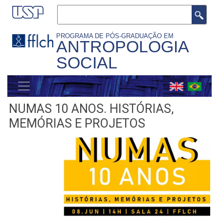
Pular
Buscar
para
o
PROGRAMA DE PÓS-GRADUAÇÃO EM
ANTROPOLOGIA
conteúdo
SOCIAL
principal
MENU
GERAL
NUMAS 10 ANOS. HISTÓRIAS,
MEMÓRIAS E PROJETOS